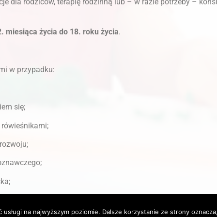
e dla rodziców, terapię rodzinną lub – w razie potrzeby – konsu
2. miesiąca życia do 18. roku życia
.
mi w przypadku:
iem się;
 rówieśnikami;
rozwoju;
poznawczego;
ka;
cznej lub psychoterapeutycznej.
ć usługi na najwyższym poziomie. Dalsze korzystanie ze strony oznacza,