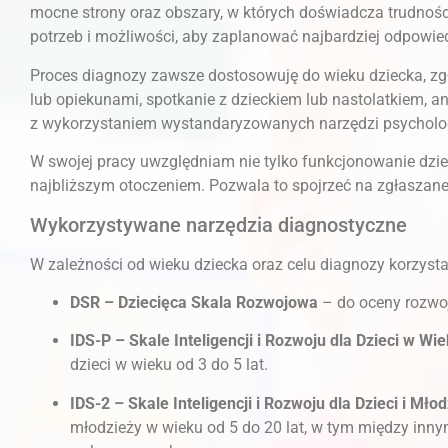
mocne strony oraz obszary, w których doświadcza trudności. 
potrzeb i możliwości, aby zaplanować najbardziej odpowi
Proces diagnozy zawsze dostosowuję do wieku dziecka, zg
lub opiekunami, spotkanie z dzieckiem lub nastolatkiem, a
z wykorzystaniem wystandaryzowanych narzędzi psycholo
W swojej pracy uwzględniam nie tylko funkcjonowanie dzieck
najbliższym otoczeniem. Pozwala to spojrzeć na zgłaszane 
Wykorzystywane narzędzia diagnostyczne
W zależności od wieku dziecka oraz celu diagnozy korzys
DSR – Dziecięca Skala Rozwojowa
– do oceny rozwoju
IDS-P – Skale Inteligencji i Rozwoju dla Dzieci w W
dzieci w wieku od 3 do 5 lat.
IDS-2 – Skale Inteligencji i Rozwoju dla Dzieci i Mło
młodzieży w wieku od 5 do 20 lat, w tym między inny