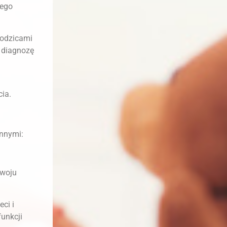
jego
rodzicami
– diagnozę
cia.
innymi:
zwoju
ci i
unkcji