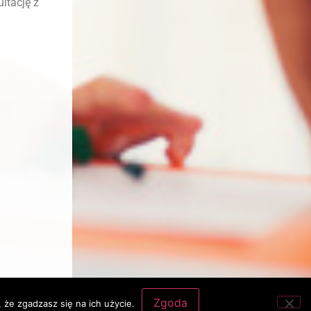
ltację z
Zgoda
 że zgadzasz się na ich użycie.