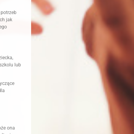
 potrzeb
ch jak
zego
iecka,
szkolu lub
tyczące
dla
oże ona