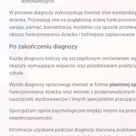
wykonawczych.
W procesie diagnozy wykorzystuję również inne wystandar
dziecka. Pozwalają one na pogłębioną ocenę funkcjonowan
uwaga, pamięć, koncentracja, myślenie czy sposób przetwar
obrazu funkcjonowania dziecka i trafniejsze zaplanowanie
Po zakończeniu diagnozy
Każda diagnoza kończy się szczegółowym omówieniem wyn
obszary wymagające wsparcia oraz przedstawiam praktycz
szkole.
Wyniki diagnozy opracowuję również w formie
pisemnej op
funkcjonowania dziecka oraz wnioski z przeprowadzonych 
nauczycieli, wychowawców i innych specjalistów pracujący
Sporządzam opinie psychologiczne między innymi na potr
niepełnosprawności.
Informacje uzyskane podczas diagnozy stanowią podstawę