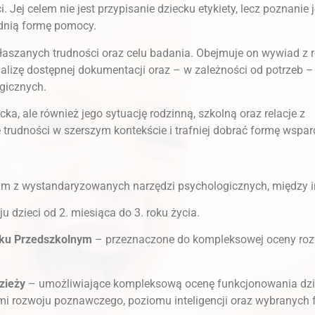
Jej celem nie jest przypisanie dziecku etykiety, lecz poznanie 
ednią formę pomocy.
łaszanych trudności oraz celu badania. Obejmuje on wywiad z 
nalizę dostępnej dokumentacji oraz – w zależności od potrzeb 
gicznych.
a, ale również jego sytuację rodzinną, szkolną oraz relacje z
trudności w szerszym kontekście i trafniej dobrać formę wspar
tam z wystandaryzowanych narzędzi psychologicznych, między 
 dzieci od 2. miesiąca do 3. roku życia.
ieku Przedszkolnym
– przeznaczone do kompleksowej oceny ro
dzieży
– umożliwiające kompleksową ocenę funkcjonowania dzie
mi rozwoju poznawczego, poziomu inteligencji oraz wybranych f