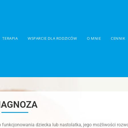
TERAPIA
WSPARCIE DLA RODZICÓW
O MNIE
CENNIK
IAGNOZA
 funkcjonowania dziecka lub nastolatka, jego możliwości rozw