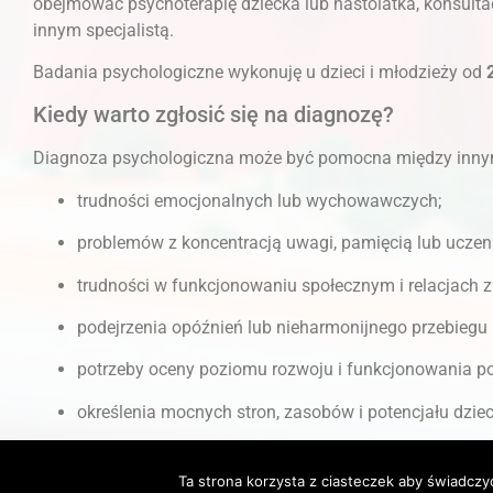
obejmować psychoterapię dziecka lub nastolatka, konsultacj
innym specjalistą.
Badania psychologiczne wykonuję u dzieci i młodzieży od
Kiedy warto zgłosić się na diagnozę?
Diagnoza psychologiczna może być pomocna między inny
trudności emocjonalnych lub wychowawczych;
problemów z koncentracją uwagi, pamięcią lub uczen
trudności w funkcjonowaniu społecznym i relacjach z
podejrzenia opóźnień lub nieharmonijnego przebiegu 
potrzeby oceny poziomu rozwoju i funkcjonowania 
określenia mocnych stron, zasobów i potencjału dziec
zaplanowania odpowiedniej formy pomocy psychologi
Ta strona korzysta z ciasteczek aby świadczy